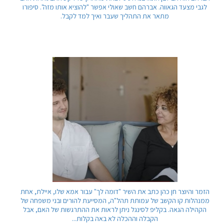
לגבי מצעד הגאווה. אברהם חשב שאולי אפשר "להוציא אותו מזה". סיפורו
מתאר את התהליך שעבר ואיך למד לקבל.
הזמר והיוצר חן כהן כתב את השיר "דומה לך" עבור אמא שלו, איילת, אחת
ממנהלות קו הקשב של עמותת תהל"ה, המסייעת להורים ובני משפחה של
הקהילה הגאה. בקליפ לסינגל ניתן לראות את ההתרגשות של האם, אבל
הקבלה וההכלה לא באה בקלות...