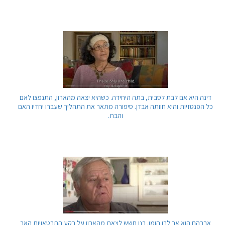
דינה היא אם לבת לסבית, בתה היחידה. כשהיא יצאה מהארון, התנפצו לאם
כל הפנטזיות והיא חוותה אבדן. סיפורה מתאר את התהליך שעברו יחדיו האם
והבת.
אברהם הוא אב לבן הומו. בנו חשש לצאת מהארון על רקע התבטאויות האב