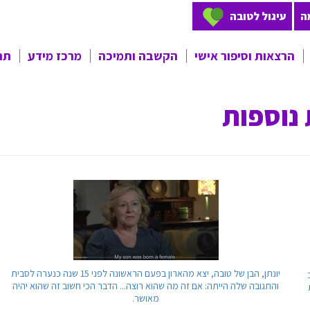
ה
עיגול לטובה
הרצאות וסיפור אישי
הקשבה ותמיכה
מרכז מידע
תר
הרצאות וסיפור אישי של הורי
קו טלפון לתמיכה ולהקשבה
מילון מושגים
תהל"ה
מספר טלפון לפניות
מאמרים, הרצאות, עיון
 נוספות
טופס הזמנת הרצאה/סיפור
בווטסאפ
ספרות יפה
אישי
הורה מלווה הורה
תהל"ה בתקשורת
סיפורים אישיים - דוגמאות
צרו קשר - טופס לפנייה
נוספות
יונתן, הבן של טובה, יצא מהארון בפעם הראשונה לפני 15 שנה כנערה לסבית
והתגובה שלה הייתה: אם זה מה שהוא רוצה... הדבר הכי חשוב זה שהוא יהיה
מאושר.