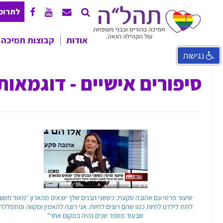
לתרומ
אודות
קבוצות תמיכה
נגישות
אודותינו
אודות קבוצות התמיכה
חזון תהל"ה
רשימת הקבוצות ופרטים
סיפורים אישיים - דוגמאות
ליצירת קשר
ועד מנהל
מסמכים
שותפים לדרך
שיעור פרטי עם אהובה סקעת: כששני הבנים שלך יוצאים מהארון ״מאוד חשוב
לתת לילדנו לחיות כמו שהם רוצים לחיות. אני רוצה להאמין ומקווה ומתפללת
שבעוד מספר שנים נהיה במקום אחר"