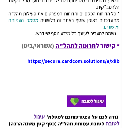
והסיוע להורים ובני משפחתם של ילדים ובני נוער מכל הקשת
הלהטב"קית.
* כל הדוחות הכספיים והדוחות המפרטים את פעילות תהל"ה
מתעדכנים באופן שוטף באתר זה בלשונית
מסמכי העמותה
ואישורים
.
נשמח להעביר לעיונך כל מידע נוסף שיידרש.
* קישור
ל
תרומה לתהל"ה
(אשראי/ביט)
https://secure.cardcom.solutions/e/xlib
עיגול
נודה לכם על הצטרפותכם למסלול
לטובה
לטובת עמותת תהל"ה (כסף קטן משנה הרבה)