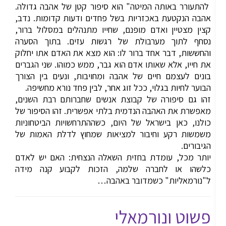
להתעורר באותה המיטה" הוא סיפור קטן של אהבה גדולה.
אהבה הנקטעת באכזריות בשל פחדים ודעות קדומות. נדב,
קצין מצטיין ואדם מופנם, שחייו מתנהלים במסלול ברור,
נסחף לתוך מערבולת של רגשות עזים. בתוך הסערה
והחששות, דבר אחד ברור לו: הוא מצא את האדם אתו יחלוק
את חייו, אלא שאותו אדם הוא גבר, ממש כמוהו. שני הגברים
בונים לעצמם חיים של אהבה ומחויבות, ונעים בין הצורך
הבוער לחיות בגלוי, ככל זוג אחר, לבין פחד נורא מחשיפה.
זהו גם סיפורה של קבוצת אנשים שחברותם רבת השנים,
מאפשרת את האהבה הנדמית בלתי אפשרית. זהו הסיפור של
כולנו, כאן בישראל של היום, כשההתרחשויות הביטחוניות
משמשות רקע וחיבור למציאות שמחוץ לדלת האמות של
הגיבורים.
יותר מכל, עומדת בחזית השאלה הנצחית: האם יש לאדם
כלשהו או לחברה שלמה, הזכות לקבוע קנה מידה
ל"נורמאליות" כשמדובר באהבה…
פשוט ונורמאלי