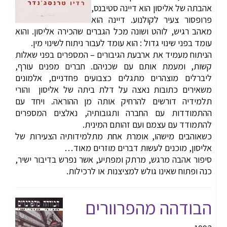
אהבתה של אליסון הוא דיינה סטיבנס,
פרופסור צעיר לקולנוע. דיינה הוא
מאהב רגיש, לוהט ושונה מכל הגברים שהכירה אליסון. והוא
עומד בפני שינוי גדול : הוא עומד לעבור ניתוח לשינוי מין.
הניתוח מעמיד את ארבעת הגיבורים – המספרים בפני שאלות
קשות, ומעמת אותם עם שכניהם. חברים מפנים עורף,
ליברלים מוצהרים מתגלים כצבועים פחדניים, אלמונים
משאירים כתובות נאצה על דלת ביתה של אליסון והורי
תלמידיה דורשים להרחיק אותה מן ההוראה. ויחד עם
ההתמודדות עם החברה ותגובותיה, נאלצים המספרים
להתמודד עם עצמם ועם זהותם המינית.
כשאוהבים מישהו, אומרת אחת מתלמידותיה הצעירות של
אליסון, מוכנים לעשות דברים מוזרים מאוד…
סיפור אהבה מרגש, מרתק ומפתיע, אשר נפרש בדיבור ישיר,
כנה ופתוח שאינו גולש למציצנות או לרכילות.
הבודהה מהפרוורים