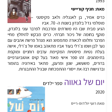
1993
מאת: חניף קוריישי
כרים אמיר, בן לאנגליה ולאב פקיסטני –
מוסלמי גדל בלונדון בשנות ה- 70. אביו
הגיע מבית שבו היו משרתים ומרכבות לפרבר עוני בלונדון,
מוקף בחומה של ניכור חברתי. כרים מבקש להיחלץ מחיי
הפרבר וחלומו לכאורה מתממש: הוא מנהל פרשת אהבים עם
נער לבן ושמו צ'רלי בעוד אביו מתאהב באמו של צ'רלי, אישה
בעלת נטיות מיסטיות המקיימת ערבים רוחניים ומוקפת
בתימהונים. זהו ספר אישי מאוד בעל קוים אוטוביוגרפיים
ברורים, משעשע, שנון ומרענן, מתאר באירוניה בהומור
וברגישות רבה את ייסורי ההתפכחות שבגיל ההתבגרות.
יום של גאווה
ספר ילדים
2020
מאת רועי יולדוס-רייס