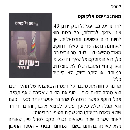
2002
מאת: ג'יימס וילקוקס
לויד נוריס, גבר עגלגל ומקריח בן 43,
אינו שואף לגדולות, כל רצונו הוא
לחיות חיים פשוטים ונורמאליים. אך
לאחרונה נראה שחיים כאלה רחוקים
מאוד מהישג ידו – לויד, מר נוריס בפי
כל, הוא הומוסקסואל שאך זה יצא מן
הארון, וחיי האהבה שלו לא מוצלחים
במיוחד, או ליתר דיוק, לא קיימים
כלל.
מר נוריס חווה את משבר גיל העמידה בעיצומו של תהליך שבו
הוא מנסה לחיות סוף – סוף את החיים שאליהם שאף תמיד.
אבל דווקא כאשר נדמה לו שהדבר אפשרי יותר מאי – פעם
הוא מגלה שלא כל-כך פשוט למצוא אהבה, והדבר היחיד
שהוא מארח במיטתו הוא שקית חטיפי "בוריטוס".
לאחר עשרים שנות נישואים נטולי סקס לפרל פיי, שאותה
נשא לאישה בהיותם בשנה האחרונה בבית – הספר התיכון