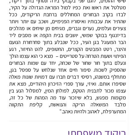
שישי ההומים, לוגם שני בקבוקי בירה ונסחף בתוך ריקוד,
מטלטל את ראשו ואת כפיו למול המראה הגדולה על הקיר,
לבדו בקרב הבחורים המחוללים ברחבת הריקודים, ככל
שהתיר את עכבותיו ואיסוריו הפנימיים, ושכב עם יותר ויותר
צעירים ועלמים, נערים וגברים, מגיחים מן שיחים או מהלכים
בדיזנגוף בבוקר שמשי, יושבים בבית הקפה או מסבים ליד
הבר המעוגל בגן העיר, ככל שנבלע בתוך סחרחורת הנועם
והיצר, רטט המבטים הקצרים, החטופים, להט החיזור, רגע
הפיתוי ושעות הטרחה על סטרייטים – מצא כי הוא עצמו הולך
ונעלם בתוך חור שחור של שכחה, יחד עם שמות הבחורים
שהספיק לשכוח. סיפור חיים אחד שנלחש על ספסל בגן,
מתחלף במשנהו, רסיסי דברים חברו עם דמויות שונות מאלה
שסיפרו אותם. ואיזי, עורך ספרי הזיכרון היהודיים, מצא את
עצמו מכור לתבנית הטקס, לפולחן המין, למסלול הנע בין
מקומות מפגש, בלא שיזכור עוד מה המהות של כל זה,
מלבד המשאלה הריקה והנואשת, קליפת התקווה
המתערפלת, לאהוב ולהיות נאהב."
ריקוד משפחתי