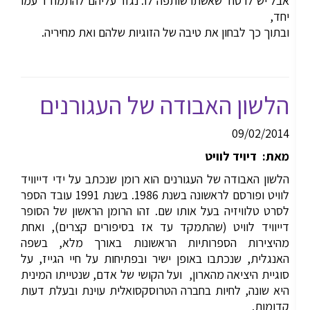
אבל יש לו סוד שאשתו שותפה לו. נגזר עליהם להתמודד עמו
יחד,
ובתוך כך לבחון את טיבה של הזוגיות שלהם ואת מחיריה.
הלשון האבודה של העגורנים
09/02/2014
מאת: דיויד לוויט
הלשון האבודה של העגורנים הוא רומן שנכתב על ידי דייוויד
לוויט ופורסם לראשונה בשנת 1986. בשנת 1991 עובד הספר
לסרט טלוויזיה בעל אותו שם. זהו הרומן הראשון של הסופר
דייוויד לוויט (שהתמקד עד אז בסיפורים קצרים), ואחת
מהיצירות הספרותיות הראשונות באורך מלא, בשפה
האנגלית, שנכתבו באופן ישיר ובפתיחות על חיי הגייז, על
סוגיית היציאה מהארון, ועל הקושי של אדם, שנטייתו המינית
היא שונה, לחיות בחברה הטרוסקסואלית עוינת ובעלת דעות
קדומות.