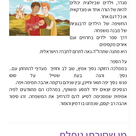
מגדר, וילדים שביולוגית יכולים
להיות של הורה אחד או פונדקאית
או כל דגם אחר.
החשיפה של הילדים לרבגוניות
של מבנה משפחה
דרך ספר ילדים בחרוזים ועם
איורים מקסימים
היא מתנה שתהל"ה גאה לתרום לחברה הישראלית.
על הספר:
בממלכה רחוקה נסיך אמיץ, טוב לב וחתיך מעדיף להתחתן עם...
נסיך. והנה בעת שטייל על סוסו
פגש נסיך יפה תואר וחייכן, ובין שניהם נרקמה אהבה תמימה ויפה.
הנסיכים יוצאים יחד למסע משותף, במהלכו הם מתוודעים לפיה
אמיתית שמסכימה לסייע להם להרחיב את המשפחה. זהו סיפור
אהבה רב-קסם, שנמזגו בו דמיון והומור.
מי שסוכתו נופלת